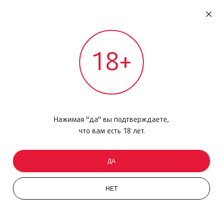
RU
ДОМОДЕДОВО
18+
МЕЖДУНАРОДНЫЙ РЕЙС - ВЫЛЕТ
Главная
/
Каталог товаров
/
Макияж
/
Набор
/
Rouge pur Couture
Нажимая "да" вы подтверждаете,
что вам есть 18 лет.
ДА
НЕТ