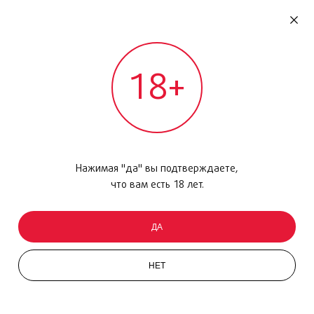
RU
ДОМОДЕДОВО
18+
МЕЖДУНАРОДНЫЙ РЕЙС - ВЫЛЕТ
Главная
/
Каталог товаров
/
Парфюмерия
/
Парфюмерная вода
/
La Nuit de LHomme, 100мл
Нажимая "да" вы подтверждаете,
что вам есть 18 лет.
ДА
НЕТ