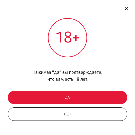
RU
ДОМОДЕДОВО
18+
МЕЖДУНАРОДНЫЙ РЕЙС - ВЫЛЕТ
Главная
/
Каталог товаров
/
Уход за кожей
/
Дневной крем
/
Extra Firming Wrinkle Lifting, 50мл
Нажимая "да" вы подтверждаете,
что вам есть 18 лет.
ДА
НЕТ