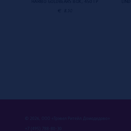
BBANA K
HARIBO GOLDBEARS BOX, 450 ГР
LIND
€
8.50
© 2026, ООО «Трэвел Ритейл Домодедово»
+7 (495) 788-80-30