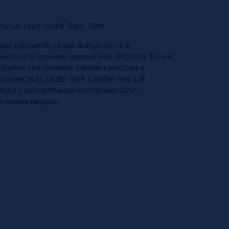
олью Lindt Lindor Tube, 396г
ной карамели Lindor выпускается в
мыми популярными ароматами: Молоко, Белый,
робуйте неотразимо мягкий шоколад и
енства с Lindor Dark Caramel Sea Salt
лада с деликатными кусочками соли,
ельным вкусом.