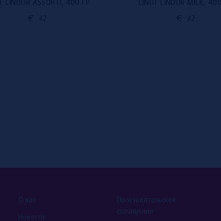
T LINDOR ASSORTI, 400 ГР
LINDT LINDOR MILK, 400
€
42
€
42
О нас
Пользовательское
соглашение
Новости