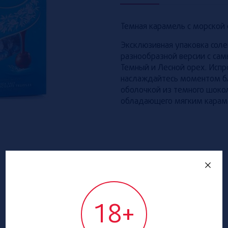
Темная карамель с морской с
Эксклюзивная упаковка соле
разнообразной версии с са
Темный и Лесной орех. Исп
наслаждайтесь моментом блаж
оболочкой из темного шоко
обладающего мягким карам
18+