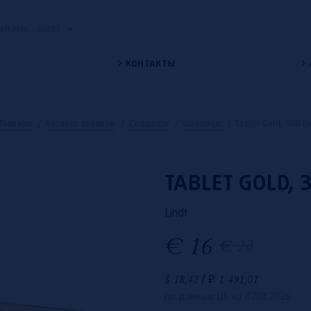
Й РЕЙС - ВЫЛЕТ
КОНТАКТЫ
Главная
/
Каталог товаров
/
Сладости
/
Шоколад
/
Tablet Gold, 300 г
TABLET GOLD, 
Lindt
€
16
€
20
$
18,42
/
₽
1 491,01
по данным ЦБ на 07.08.2026