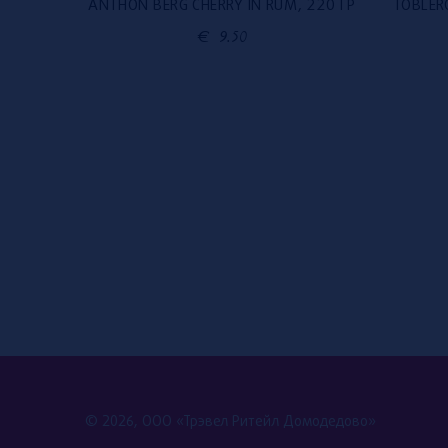
Л
ANTHON BERG CHERRY IN RUM, 220 ГР
TOBLER
€
9.50
© 2026, ООО «Трэвел Ритейл Домодедово»