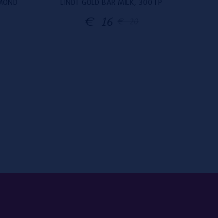
LMOND
LINDT GOLD BAR MILK, 300 ГР
MARS M
€
16
€
20