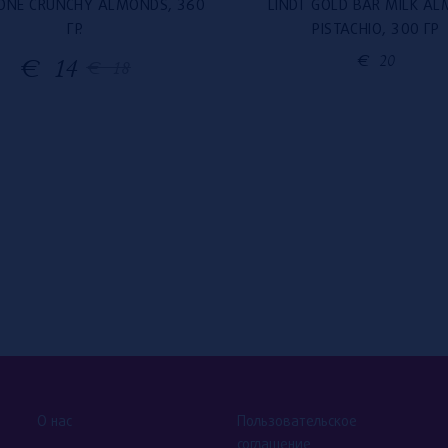
ONE CRUNCHY ALMONDS, 360
LINDT GOLD BAR MILK A
ГР.
PISTACHIO, 300 ГР
€
20
€
14
€
18
О нас
Пользовательское
соглашение