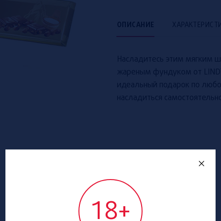
ОПИСАНИЕ
ХАРАКТЕРИСТ
Насладитесь этим мягким 
жареным фундуком от LINDT
идеальный подарок по любо
насладиться самостоятельно
18+