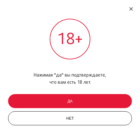
RU
ДОМОДЕДОВО
18+
МЕЖДУНАРОДНЫЙ РЕЙС - ВЫЛЕТ
Главная
/
Каталог товаров
/
Уход за кожей
/
Сыворотка
/
Advanced Night Repair Intense Reset, 20 мл
Нажимая "да" вы подтверждаете,
что вам есть 18 лет.
ДА
НЕТ