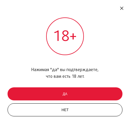
RU
ДОМОДЕДОВО
18+
МЕЖДУНАРОДНЫЙ РЕЙС - ВЫЛЕТ
Главная
/
Каталог товаров
/
Парфюмерия
/
Парфюмерная вода
/
MY WAY, 90 мл
Нажимая "да" вы подтверждаете,
что вам есть 18 лет.
ДА
НЕТ