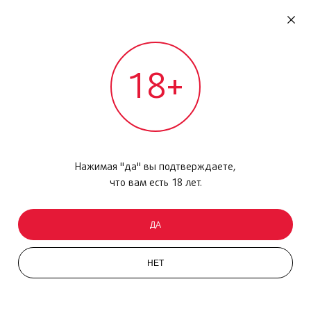
RU
ДОМОДЕДОВО
18+
МЕЖДУНАРОДНЫЙ РЕЙС - ВЫЛЕТ
Главная
/
Каталог товаров
/
Макияж
/
Губная помада
/
Rouge pur Couture Vernis a Lvres 35
Нажимая "да" вы подтверждаете,
что вам есть 18 лет.
ДА
НЕТ