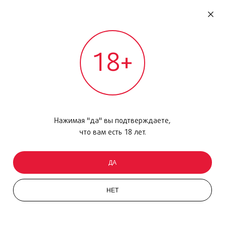
RU
ДОМОДЕДОВО
18+
МЕЖДУНАРОДНЫЙ РЕЙС - ВЫЛЕТ
Главная
/
Каталог товаров
/
Сладости
/
Шоколад
/
Assorted Napolitains, 500 гр.
Нажимая "да" вы подтверждаете,
что вам есть 18 лет.
ДА
НЕТ