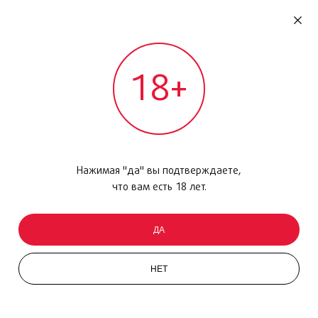
RU
ДОМОДЕДОВО
18+
МЕЖДУНАРОДНЫЙ РЕЙС - ВЫЛЕТ
Главная
/
Каталог товаров
/
Макияж
/
Губная помада
/
Volupte Plump-in-Color Lipstick N 6
Нажимая "да" вы подтверждаете,
что вам есть 18 лет.
ДА
НЕТ