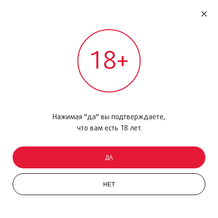
RU
ДОМОДЕДОВО
18+
МЕЖДУНАРОДНЫЙ РЕЙС - ВЫЛЕТ
Главная
/
Каталог товаров
/
Макияж
/
Тени для век
/
Couture Mono, N5 Modle
Нажимая "да" вы подтверждаете,
что вам есть 18 лет.
ДА
НЕТ