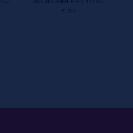
ENUE,
MANCERA AMBER FEVER, 120 МЛ
MAN
€
206