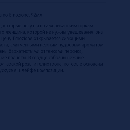
amo Emozione, 92мл
 которые несутся по американским горкам
Это женщина, которой не нужны увещевания: она
бе цену. Emozione открывается сияющими
мота, смягченными нежным пудровым ароматом
щены бархатистыми оттенками персика,
ие полноты. В сердце собраны нежные
олгарской розы и гелиотропа, которые основаны
мускусе в шлейфе композиции.