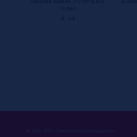
RI, 100
CAROLINA HERRERA 212 VIP BLACK,
ELIZAB
100МЛ
€
108
© 2026, ООО «Трэвел Ритейл Домодедово»