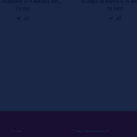
ETH ARDEN 5TH AVENUE NYC,
ELIZABETH ARDEN 5TH AV
75 МЛ
125МЛ
€
30
€
40
О нас
Пользовательское