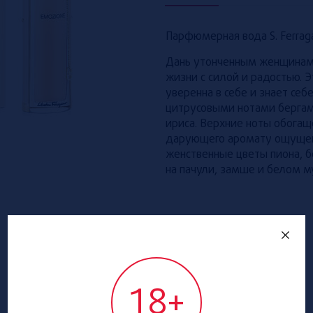
Парфюмерная вода S. Ferrag
Дань утонченным женщинам,
жизни с силой и радостью. 
уверенна в себе и знает се
цитрусовыми нотами берга
ириса. Верхние ноты обога
дарующего аромату ощущен
женственные цветы пиона, б
на пачули, замше и белом 
18+