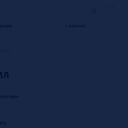
RU
АКЦИИ
КАТАЛОГ
, 92мл
МЛ
тсутствует
ИКИ