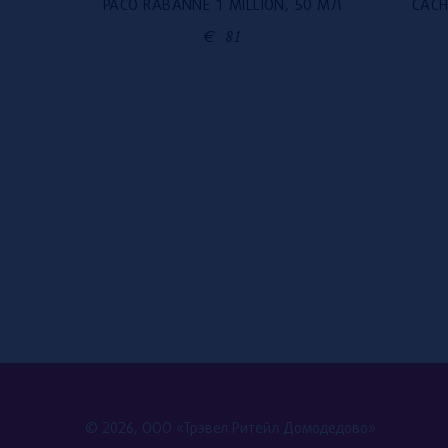
PACO RABANNE 1 MILLION, 50 МЛ
CACH
0 МЛ
€
81
© 2026, ООО «Трэвел Ритейл Домодедово»