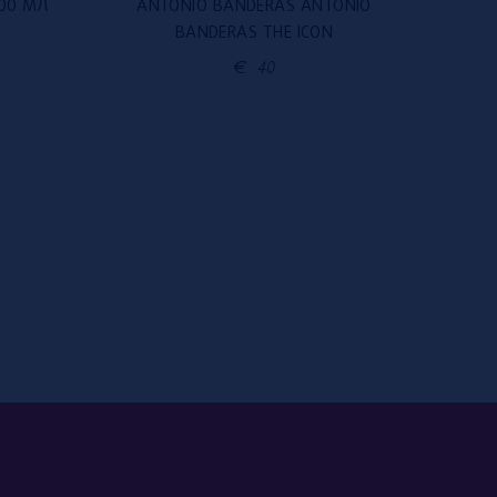
100 МЛ
ANTONIO BANDERAS ANTONIO
KE
BANDERAS THE ICON
€
40