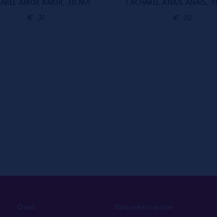
AREL AMOR AMOR, 30 МЛ
CACHAREL ANAIS ANAIS, 
€
30
€
50
О нас
Пользовательское