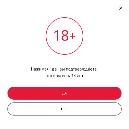
RU
ДОМОДЕДОВО
18+
МЕЖДУНАРОДНЫЙ РЕЙС - ВЫЛЕТ
Главная
/
Каталог товаров
/
Макияж
/
Набор
/
Superbalm Moisturizing Gloss
Нажимая "да" вы подтверждаете,
что вам есть 18 лет.
ДА
НЕТ