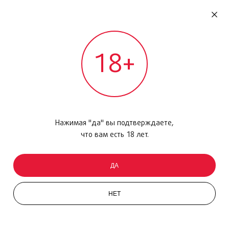
RU
ДОМОДЕДОВО
18+
МЕЖДУНАРОДНЫЙ РЕЙС - ВЫЛЕТ
Главная
/
Каталог товаров
/
Парфюмерия
/
Набор
/
The Scent for Her
Нажимая "да" вы подтверждаете,
что вам есть 18 лет.
ДА
НЕТ