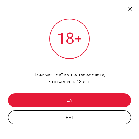
RU
ДОМОДЕДОВО
18+
МЕЖДУНАРОДНЫЙ РЕЙС - ВЫЛЕТ
Главная
/
Каталог товаров
/
Уход за кожей
/
Крем
/
Waso Clear Mega
Нажимая "да" вы подтверждаете,
что вам есть 18 лет.
ДА
НЕТ