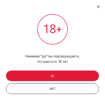
RU
ДОМОДЕДОВО
18+
МЕЖДУНАРОДНЫЙ РЕЙС - ВЫЛЕТ
Главная
/
Каталог товаров
/
Женские ароматы
/
HERMES TWILLY D’HERMES П.В.50
Нажимая "да" вы подтверждаете,
NEW
что вам есть 18 лет.
ДА
НЕТ