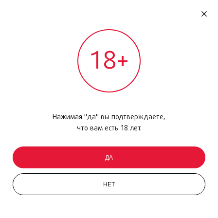
RU
ДОМОДЕДОВО
18+
МЕЖДУНАРОДНЫЙ РЕЙС - ВЫЛЕТ
Главная
/
Каталог товаров
/
Уход за кожей
/
Маска
/
SOS Masks Refreshing Intense, 75 мл
Нажимая "да" вы подтверждаете,
что вам есть 18 лет.
ДА
НЕТ