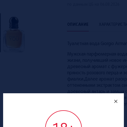
по данным ЦБ на 06.08.2026
ОПИСАНИЕ
ХАРАКТЕРИСТ
Туалетная вода Giorgio Arman
Мужская парфюмерная вода S
жизни, получивший новое и
древесный аромат с фужерн
пряность розового перца и 
фиалки.Далее аромат раскр
оттененными экстрактом све
древесный янтарь и замша с
аромата, которые останутс
Armani Stronger With You Int