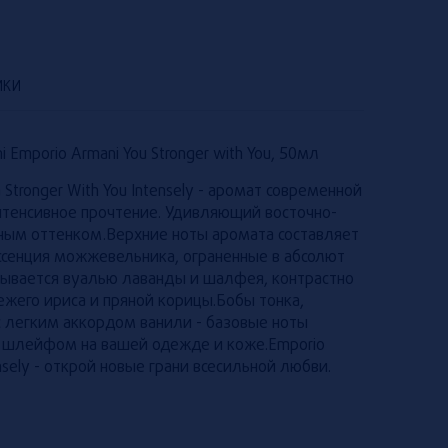
ИКИ
i Emporio Armani You Stronger with You, 50мл
tronger With You Intensely - аромат современной
нтенсивное прочтение. Удивляющий восточно-
ым оттенком.Верхние ноты аромата составляет
эссенция можжевельника, ограненные в абсолют
ывается вуалью лаванды и шалфея, контрастно
жего ириса и пряной корицы.Бобы тонка,
 легким аккордом ванили - базовые ноты
я шлейфом на вашей одежде и коже.Emporio
ensely - открой новые грани всесильной любви.