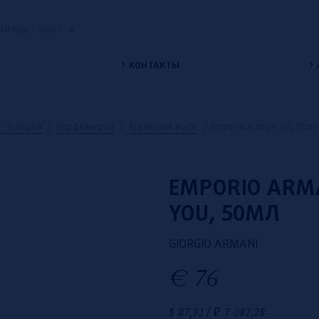
Й РЕЙС - ВЫЛЕТ
КОНТАКТЫ
г товаров
/
Парфюмерия
/
Туалетная вода
/
Emporio Armani You Stron
EMPORIO ARMA
YOU, 50МЛ
GIORGIO ARMANI
€
76
$
87,52
/
₽
7 082,28