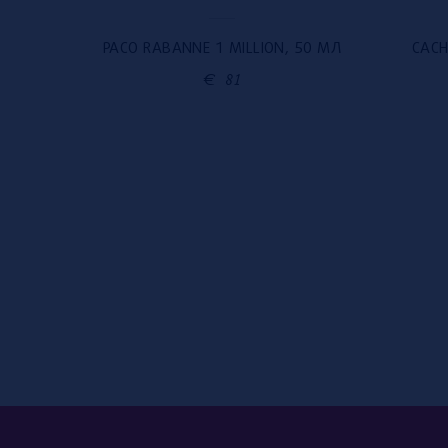
PACO RABANNE 1 MILLION, 50 МЛ
CACH
0 МЛ
€
81