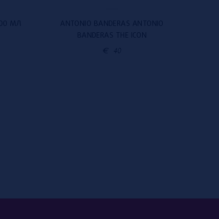
100 МЛ
ANTONIO BANDERAS ANTONIO
KE
BANDERAS THE ICON
€
40