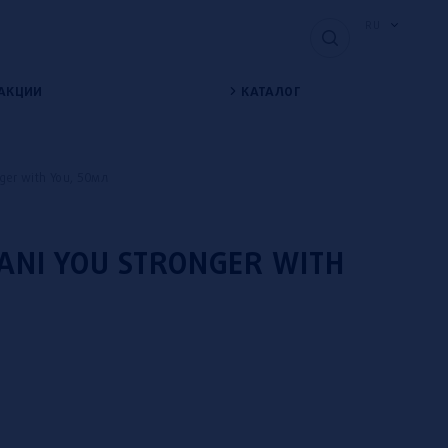
RU
АКЦИИ
КАТАЛОГ
ger with You, 50мл
NI YOU STRONGER WITH