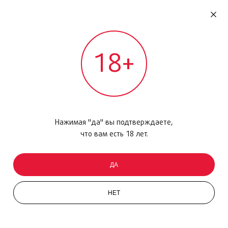
RU
ДОМОДЕДОВО
18+
МЕЖДУНАРОДНЫЙ РЕЙС - ВЫЛЕТ
Главная
/
Каталог товаров
/
Парфюмерия
/
Туалетная вода
/
ONE ALL, 100 мл
Нажимая "да" вы подтверждаете,
Price Hits
что вам есть 18 лет.
ДА
НЕТ