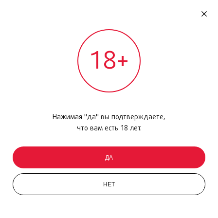
RU
ДОМОДЕДОВО
18+
МЕЖДУНАРОДНЫЙ РЕЙС - ВЫЛЕТ
Главная
/
Каталог товаров
/
Парфюмерия
/
Набор
/
La Collection Cologne
Нажимая "да" вы подтверждаете,
что вам есть 18 лет.
ДА
НЕТ