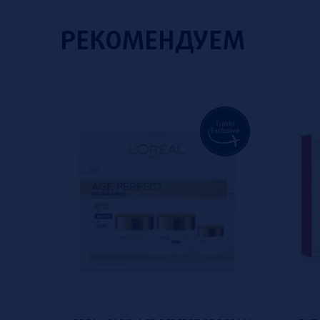
РЕКОМЕНДУЕМ
ial offer