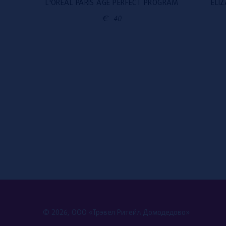
 ГР
L'ORÉAL PARIS AGE PERFECT PROGRAM
ELI
€
40
© 2026, ООО «Трэвел Ритейл Домодедово»