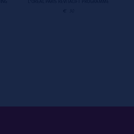
ING
L'ORÉAL PARIS REVITALIFT PROGRAMME
CLINI
€
30