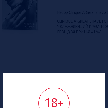
Набор Clinique A Great Shave 
CLINIQUE A GREAT SHAVE F
УВЛАЖНЯЮЩИЙ КРЕМ 100МЛ
ГЕЛЬ ДЛЯ БРИТЬЯ 41МЛ
18+