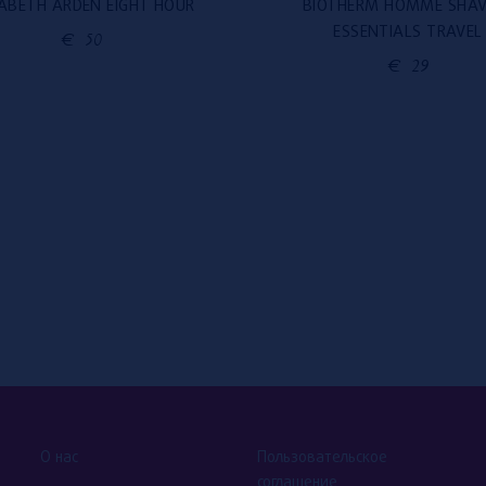
ZABETH ARDEN EIGHT HOUR
BIOTHERM HOMME SHAV
ESSENTIALS TRAVEL
€
50
€
29
О нас
Пользовательское
соглашение