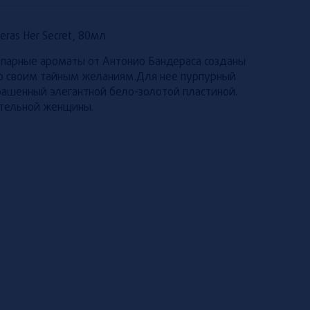
eras Her Secret, 80мл
ые парные ароматы от Антонио Бандераса созданы
олю своим тайным желаниям.Для нее пурпурный
рашенный элегантной бело-золотой пластиной.
тельной женщины.