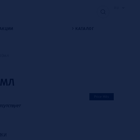
RU
АКЦИИ
КАТАЛОГ
 80мл
0МЛ
Price Hits
тсутствует
ИКИ