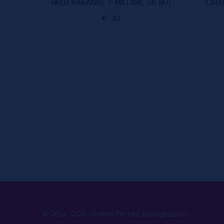
PACO RABANNE 1 MILLION, 50 МЛ
CACH
0 МЛ
€
81
© 2026, ООО «Трэвел Ритейл Домодедово»