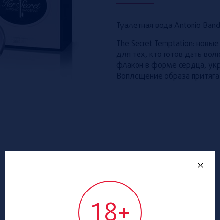
Туалетная вода Antonio Band
The Secret Temptation: нов
для тех, кто готов дать в
флакон в форме сердца, ук
Воплощение образа притяга
18+