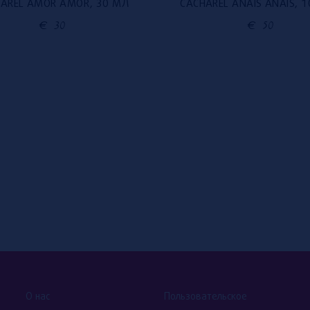
AREL AMOR AMOR, 30 МЛ
CACHAREL ANAIS ANAIS, 
€
30
€
50
О нас
Пользовательское