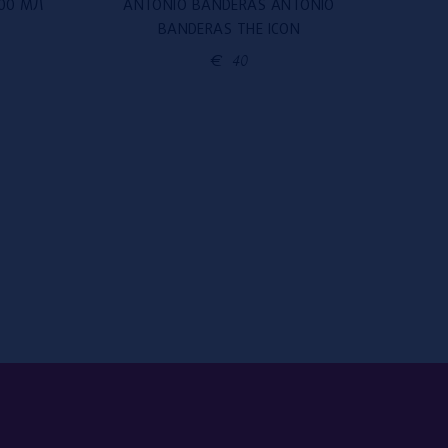
100 МЛ
ANTONIO BANDERAS ANTONIO
KE
BANDERAS THE ICON
€
40