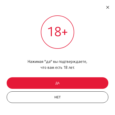
RU
ДОМОДЕДОВО
18+
МЕЖДУНАРОДНЫЙ РЕЙС - ВЫЛЕТ
Главная
/
Каталог товаров
/
Уход за кожей
/
Набор
/
Great Skin Starts Here Type I/II
Нажимая "да" вы подтверждаете,
что вам есть 18 лет.
ДА
НЕТ