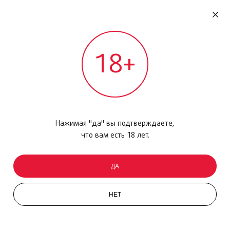
RU
ДОМОДЕДОВО
18+
МЕЖДУНАРОДНЫЙ РЕЙС - ВЫЛЕТ
Главная
/
Каталог товаров
/
Сладости
/
Конфеты
/
PEANUT FAMILY BAG, 440 гр
Нажимая "да" вы подтверждаете,
что вам есть 18 лет.
ДА
НЕТ