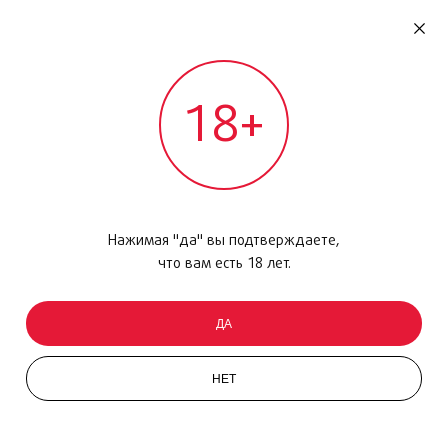
RU
ДОМОДЕДОВО
18+
МЕЖДУНАРОДНЫЙ РЕЙС - ВЫЛЕТ
Главная
/
Каталог товаров
/
Уход за кожей
/
Набор
/
The Body Shop Shea Gift Set
Нажимая "да" вы подтверждаете,
что вам есть 18 лет.
ДА
НЕТ