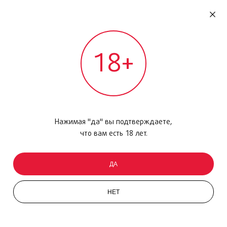
RU
ДОМОДЕДОВО
18+
МЕЖДУНАРОДНЫЙ РЕЙС - ВЫЛЕТ
Главная
/
Каталог товаров
/
Уход за кожей
/
Уход за телом
/
Biotherm Life Plankton Body Milk
Нажимая "да" вы подтверждаете,
NEW
что вам есть 18 лет.
ДА
НЕТ