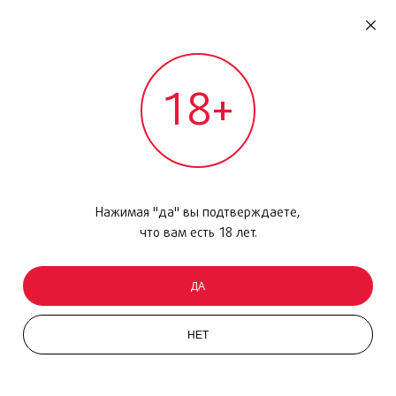
RU
ДОМОДЕДОВО
18+
МЕЖДУНАРОДНЫЙ РЕЙС - ВЫЛЕТ
Главная
/
Каталог товаров
/
Парфюмерия
/
Парфюмерная вода
/
Enrico Gi Original Sin, 100 мл
Нажимая "да" вы подтверждаете,
что вам есть 18 лет.
ДА
НЕТ