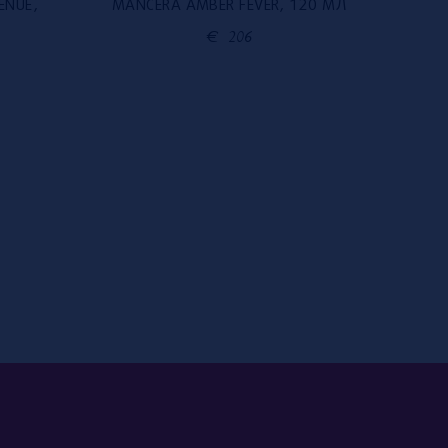
ENUE,
MANCERA AMBER FEVER, 120 МЛ
MAN
€
206