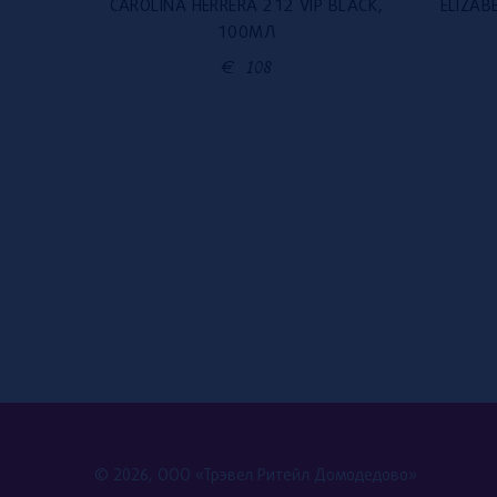
RI, 100
CAROLINA HERRERA 212 VIP BLACK,
ELIZAB
100МЛ
€
108
© 2026, ООО «Трэвел Ритейл Домодедово»