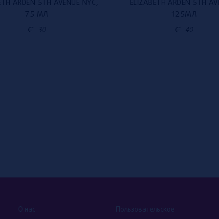
ETH ARDEN 5TH AVENUE NYC,
ELIZABETH ARDEN 5TH AV
75 МЛ
125МЛ
€
30
€
40
О нас
Пользовательское