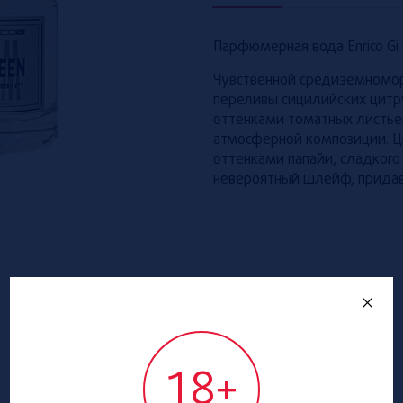
Парфюмерная вода Enrico Gi 
Чувственной средиземноморс
переливы сицилийских цитр
оттенками томатных листье
атмосферной композиции. Цв
оттенками папайи, сладкого
невероятный шлейф, придав
18+