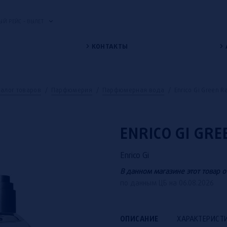
Й РЕЙС - ВЫЛЕТ
КОНТАКТЫ
талог товаров
/
Парфюмерия
/
Парфюмерная вода
/
Enrico Gi Green R
ENRICO GI GRE
Enrico Gi
В данном магазине этот товар о
по данным ЦБ на 06.08.2026
ОПИСАНИЕ
ХАРАКТЕРИСТ