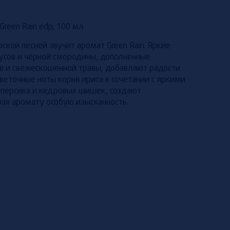
Green Rain edp, 100 мл
кой песней звучит аромат Green Rain. Яркие
усов и чёрной смородины, дополненные
в и свежескошенной травы, добавляют радости
еточные ноты корня ириса в сочетании с яркими
 персика и кедровых шишек, создают
ая аромату особую изысканность.