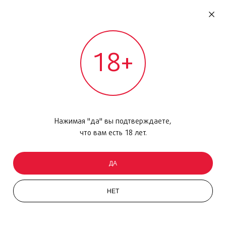
RU
ДОМОДЕДОВО
18+
МЕЖДУНАРОДНЫЙ РЕЙС - ВЫЛЕТ
Главная
/
Каталог товаров
/
Парфюмерия
/
Парфюмерная вода
/
Passion DAriadna, 50 мл
Нажимая "да" вы подтверждаете,
что вам есть 18 лет.
ДА
НЕТ