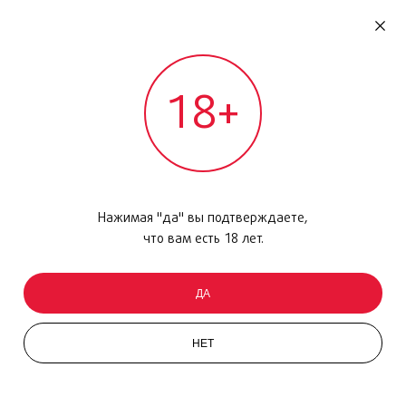
RU
ДОМОДЕДОВО
18+
МЕЖДУНАРОДНЫЙ РЕЙС - ВЫЛЕТ
Главная
/
Каталог товаров
/
Макияж
/
Губная помада
/
Rouge G
Нажимая "да" вы подтверждаете,
что вам есть 18 лет.
ДА
НЕТ