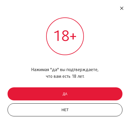
RU
ДОМОДЕДОВО
18+
МЕЖДУНАРОДНЫЙ РЕЙС - ВЫЛЕТ
Главная
/
Каталог товаров
/
Уход за кожей
/
Очищающее средство
/
Eau de Beaute, 200 мл
Нажимая "да" вы подтверждаете,
что вам есть 18 лет.
ДА
НЕТ