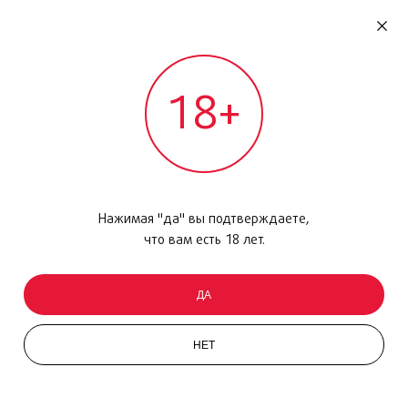
RU
ДОМОДЕДОВО
18+
МЕЖДУНАРОДНЫЙ РЕЙС - ВЫЛЕТ
Главная
/
Каталог товаров
/
Уход за кожей
/
Дезодорант
/
LEau dIssey, 50мл
Нажимая "да" вы подтверждаете,
что вам есть 18 лет.
ДА
НЕТ