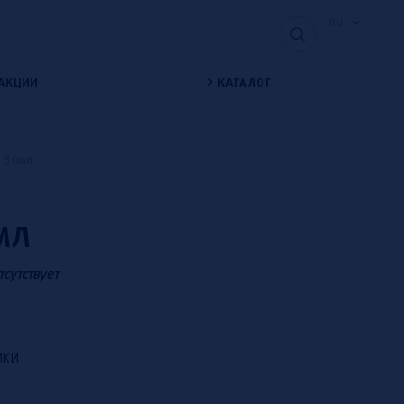
RU
АКЦИИ
КАТАЛОГ
e, 50мл
0МЛ
тсутствует
ИКИ