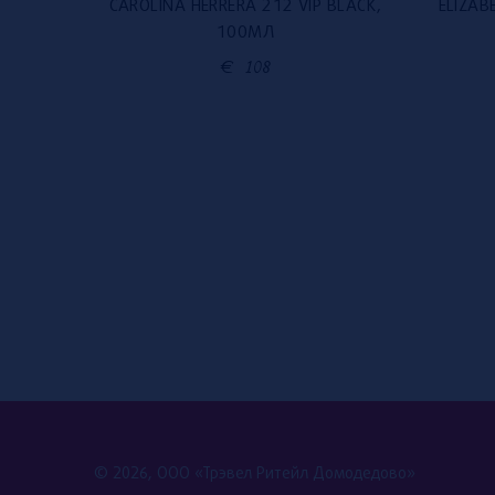
RI, 100
CAROLINA HERRERA 212 VIP BLACK,
ELIZAB
100МЛ
€
108
© 2026, ООО «Трэвел Ритейл Домодедово»