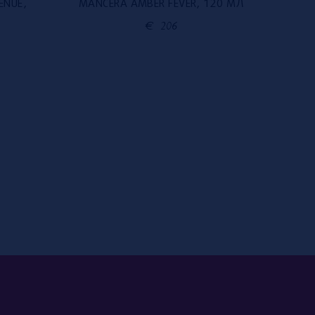
ENUE,
MANCERA AMBER FEVER, 120 МЛ
MAN
€
206