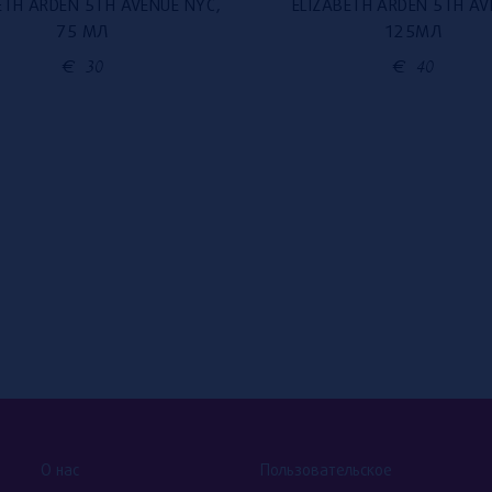
ETH ARDEN 5TH AVENUE NYC,
ELIZABETH ARDEN 5TH AV
75 МЛ
125МЛ
€
30
€
40
О нас
Пользовательское