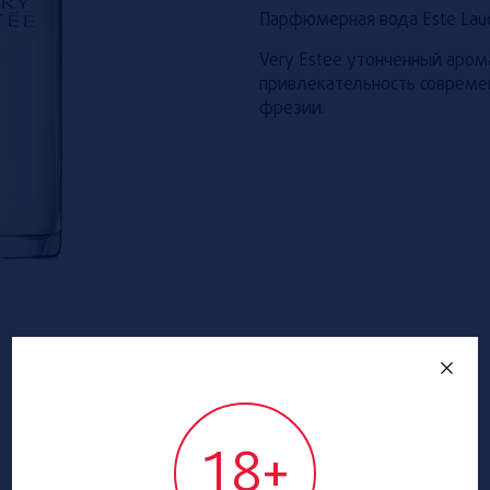
Парфюмерная вода Este Laud
Very Estee утонченный аром
привлекательность совреме
фрезии.
18+