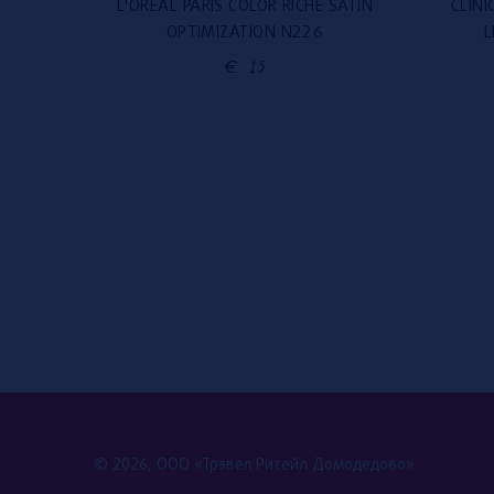
TENSE,
L'ORÉAL PARIS COLOR RICHE SATIN
CLINI
OPTIMIZATION N226
L
€
15
© 2026, ООО «Трэвел Ритейл Домодедово»