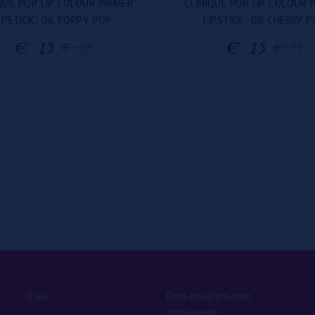
QUE POP LIP COLOUR PRIMER
CLINIQUE POP LIP COLOUR 
IPSTICK, 06 POPPY POP
LIPSTICK, 08 CHERRY P
€
15
€
15
€
25
€
25
О нас
Пользовательское
соглашение