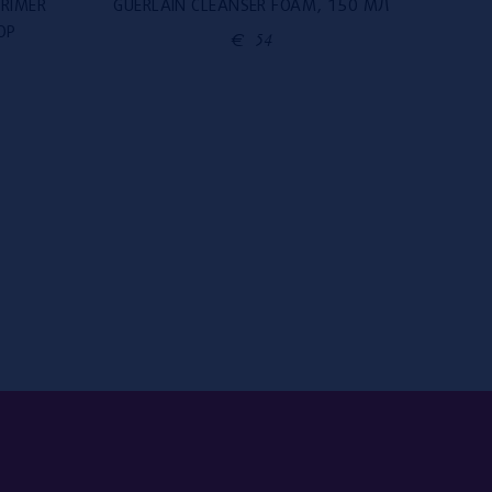
PRIMER
GUERLAIN CLEANSER FOAM, 150 МЛ
GUERL
OP
€
54