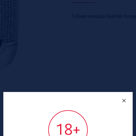
Губная помада Guerlain Rouge
18+