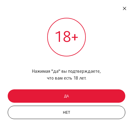
RU
ДОМОДЕДОВО
18+
МЕЖДУНАРОДНЫЙ РЕЙС - ВЫЛЕТ
Главная
/
Каталог товаров
/
Парфюмерия
/
Парфюмерная вода
/
Burberry Her, 100мл
Нажимая "да" вы подтверждаете,
что вам есть 18 лет.
ДА
НЕТ