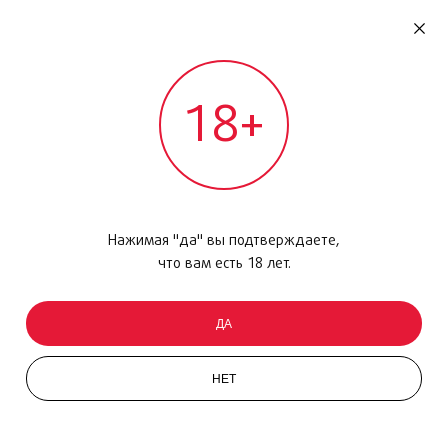
RU
ДОМОДЕДОВО
18+
МЕЖДУНАРОДНЫЙ РЕЙС - ВЫЛЕТ
Главная
/
Каталог товаров
/
Уход за кожей
/
Ночной крем
/
Multi Active Light, 50мл
Нажимая "да" вы подтверждаете,
что вам есть 18 лет.
ДА
НЕТ