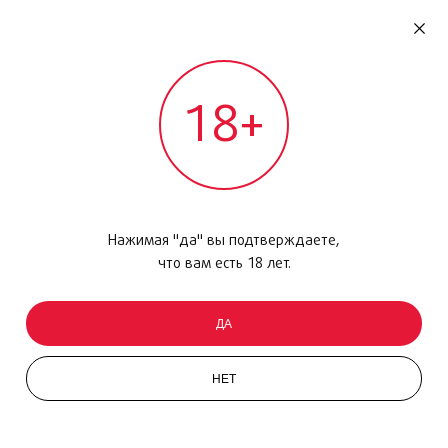
RU
ДОМОДЕДОВО
18+
МЕЖДУНАРОДНЫЙ РЕЙС - ВЫЛЕТ
Главная
/
Каталог товаров
/
Парфюмерия
/
Парфюмерная вода
/
Le Parfum Intense, 90мл
Нажимая "да" вы подтверждаете,
что вам есть 18 лет.
ДА
НЕТ