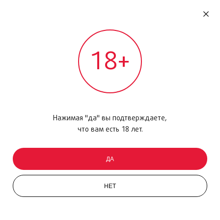
RU
ДОМОДЕДОВО
18+
МЕЖДУНАРОДНЫЙ РЕЙС - ВЫЛЕТ
Главная
/
Каталог товаров
/
Сладости
/
Набор
/
Hello Kitty Chocolate Egg 100 гр
Нажимая "да" вы подтверждаете,
что вам есть 18 лет.
ДА
НЕТ