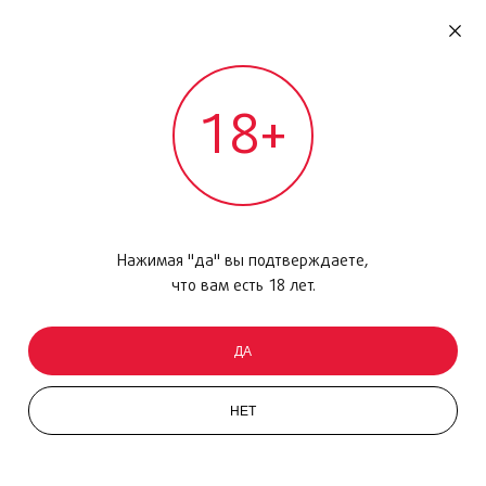
RU
ДОМОДЕДОВО
18+
МЕЖДУНАРОДНЫЙ РЕЙС - ВЫЛЕТ
Главная
/
Каталог товаров
/
Парфюмерия
/
Парфюмерная вода
/
Weekend for Women, 50 МЛ
Нажимая "да" вы подтверждаете,
что вам есть 18 лет.
ДА
НЕТ