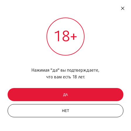
RU
ДОМОДЕДОВО
18+
МЕЖДУНАРОДНЫЙ РЕЙС - ВЫЛЕТ
Главная
/
Каталог товаров
/
Алкоголь
/
Игристое вино
/
Полу-сладкое, белое, 0,75 Л
Нажимая "да" вы подтверждаете,
что вам есть 18 лет.
ДА
НЕТ