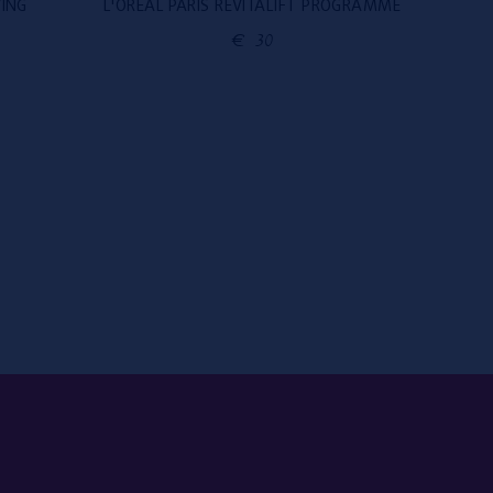
ING
L'ORÉAL PARIS REVITALIFT PROGRAMME
LA
€
30