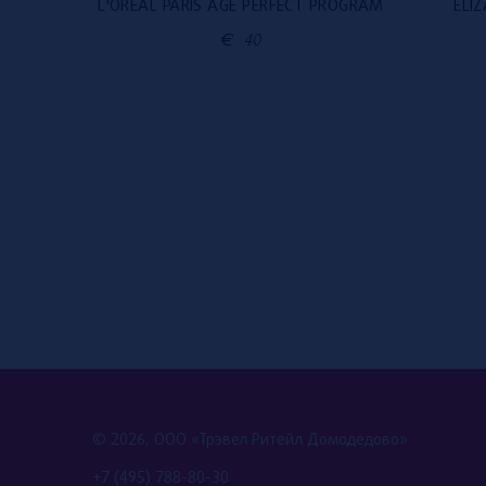
LE
L'ORÉAL PARIS AGE PERFECT PROGRAM
ELI
€
40
© 2026, ООО «Трэвел Ритейл Домодедово»
+7 (495) 788-80-30