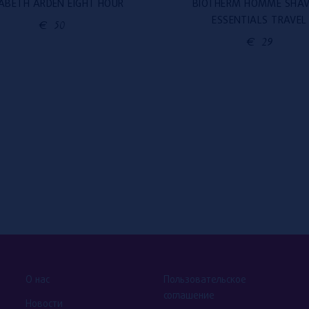
ZABETH ARDEN EIGHT HOUR
BIOTHERM HOMME SHAV
ESSENTIALS TRAVEL
€
50
€
29
О нас
Пользовательское
соглашение
Новости