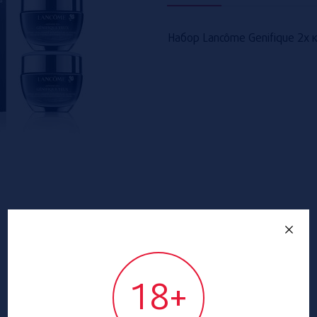
Набор Lancôme Genifique 2x 
18+