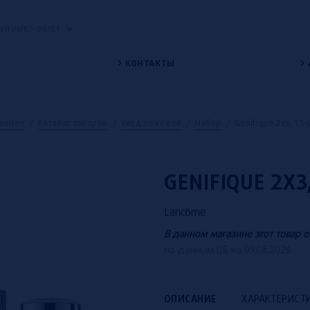
Й РЕЙС - ВЫЛЕТ
КОНТАКТЫ
лавная
/
Каталог товаров
/
Уход за кожей
/
Набор
/
Genifique 2xз, 15 
GENIFIQUE 2XЗ
Lancôme
В данном магазине этот товар о
по данным ЦБ на 09.08.2026
ОПИСАНИЕ
ХАРАКТЕРИСТ