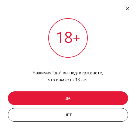
RU
ДОМОДЕДОВО
18+
МЕЖДУНАРОДНЫЙ РЕЙС - ВЫЛЕТ
Главная
/
Каталог товаров
/
Уход за кожей
/
Флюид
/
Renergie, 50мл
Нажимая "да" вы подтверждаете,
что вам есть 18 лет.
ДА
НЕТ