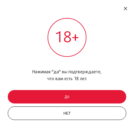
RU
ДОМОДЕДОВО
18+
МЕЖДУНАРОДНЫЙ РЕЙС - ВЫЛЕТ
Главная
/
Каталог товаров
/
Уход за кожей
/
Маска
/
White lucent, 75 мл
Нажимая "да" вы подтверждаете,
что вам есть 18 лет.
ДА
НЕТ