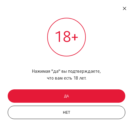
RU
ДОМОДЕДОВО
18+
МЕЖДУНАРОДНЫЙ РЕЙС - ВЫЛЕТ
Главная
/
Каталог товаров
/
Уход за кожей
/
Маска
/
My Clarins Re-Charge, 50 мл
Нажимая "да" вы подтверждаете,
что вам есть 18 лет.
ДА
НЕТ