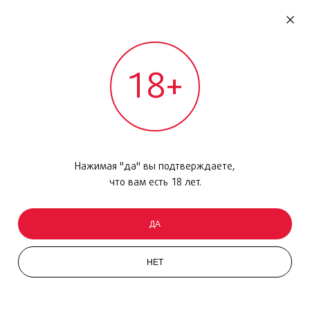
RU
ДОМОДЕДОВО
18+
МЕЖДУНАРОДНЫЙ РЕЙС - ВЫЛЕТ
Главная
/
Каталог товаров
/
Парфюмерия
/
Парфюмерная вода
/
Si Fiori, 50 мл
Нажимая "да" вы подтверждаете,
что вам есть 18 лет.
ДА
НЕТ