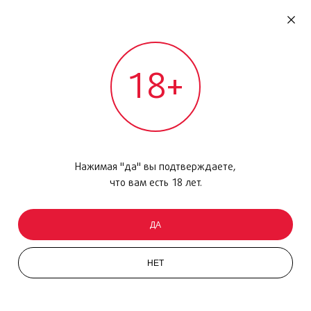
RU
ДОМОДЕДОВО
18+
МЕЖДУНАРОДНЫЙ РЕЙС - ВЫЛЕТ
Главная
/
Каталог товаров
/
Парфюмерия
/
Туалетная вода
/
Her Blossom, 50 мл
Нажимая "да" вы подтверждаете,
что вам есть 18 лет.
ДА
НЕТ