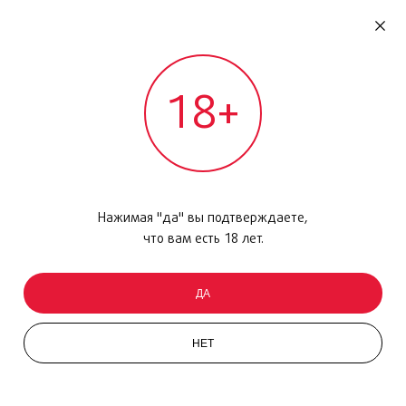
RU
ДОМОДЕДОВО
18+
МЕЖДУНАРОДНЫЙ РЕЙС - ВЫЛЕТ
Главная
/
Каталог товаров
/
Парфюмерия
/
Туалетная вода
/
Eternity Man Intense, 100 мл
Нажимая "да" вы подтверждаете,
что вам есть 18 лет.
ДА
НЕТ