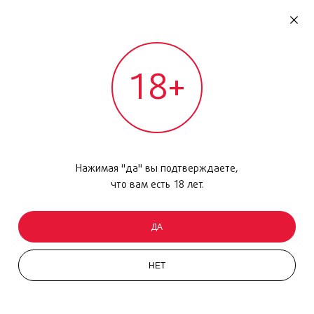
RU
ДОМОДЕДОВО
18+
МЕЖДУНАРОДНЫЙ РЕЙС - ВЫЛЕТ
Главная
/
Каталог товаров
/
Парфюмерия
/
Туалетная вода
/
LEau dIssey City Blossom, 50мл
Нажимая "да" вы подтверждаете,
что вам есть 18 лет.
ДА
НЕТ