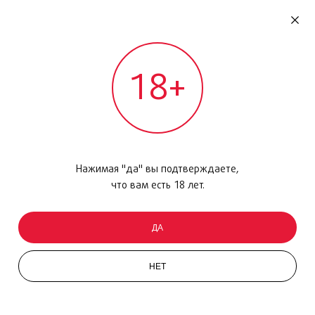
RU
ДОМОДЕДОВО
18+
МЕЖДУНАРОДНЫЙ РЕЙС - ВЫЛЕТ
Главная
/
Каталог товаров
/
Парфюмерия
/
Туалетная вода
/
Homme Sport Extreme, 50 мл
Нажимая "да" вы подтверждаете,
что вам есть 18 лет.
ДА
НЕТ